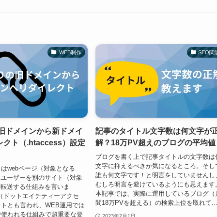
WEB制作
SEO関
の旧ドメインから新ドメイ
記事のタイトル文字数は何文字が
ト（.htaccess）設定
解？18万PV超えのブログの平均値
ブログを書く上で記事タイトルの文字数は
文字に抑えるべきか気になるところ。そし
はwebページ（対象となる
誰も何文字です！と明言をしていませんし
たユーザーを別のサイト（対象
むしろ明言を避けているようにも思えます
に転送する仕組みを言いま
本記事では、実際に運用しているブログ（
ess（ドットエイチティーアクセ
間18万PVを超える）の検索上位を取れて..
トとも言われ、WEB運用では
で使われる仕組みで超重要な要
2023年2月1日