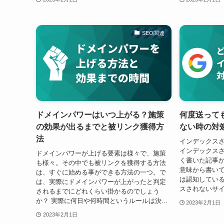
SEO関連
ドメインパワーはいつ上がる？施策
何度送って
の効果が出るまでと被リンク獲得方
ない時の対
法
インデックス
インデックス
ドメインパワーが上げる要素は様々で、施策
く書いた記事
も様々。その中でも被リンクを獲得する方法
意味から書い
は、すぐに始める事ができる方法の一つ。で
は認知してい
は、実際にドメインパワーが上がったと判定
スされないサイ
されるまでにどれくらい掛かるのでしょう
か？ 実際に何日や何時間というルールは決...
2023年2月1日
2023年2月1日