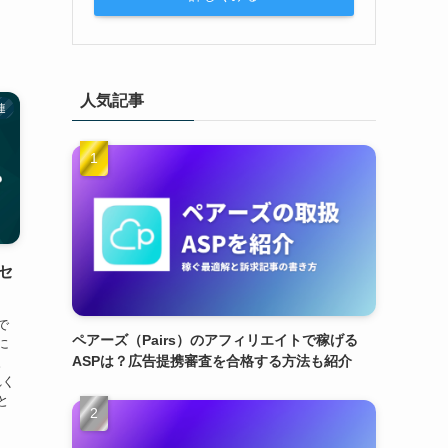
人気記事
連
セ
で
ペアーズ（Pairs）のアフィリエイトで稼げる
に
ASPは？広告提携審査を合格する方法も紹介
。
れく
と