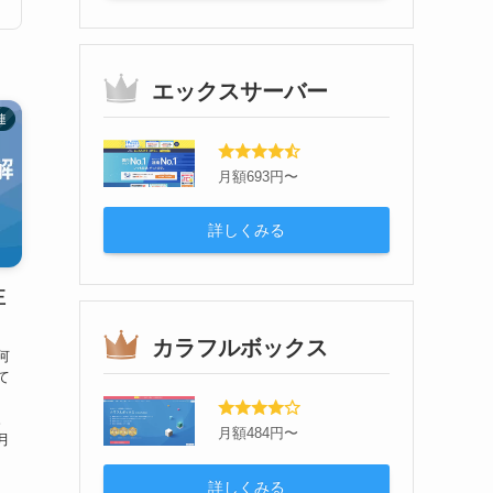
エックスサーバー
連
月額693円〜
詳しくみる
正
カラフルボックス
何
て
、
。
月額484円〜
月
.
詳しくみる