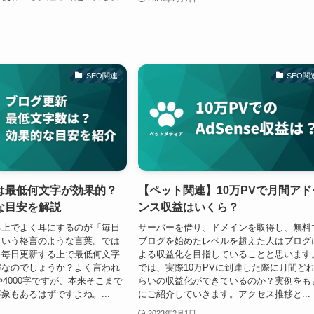
SEO関連
SEO関
は最低何文字が効果的？
【ペット関連】10万PVで月間アド
な目安を解説
ンス収益はいくら？
る上でよく耳にするのが「毎日
サーバーを借り、ドメインを取得し、無料
という格言のような言葉。では
ブログを始めたレベルを超えた人はブログ
を毎日更新する上で最低何文字
よる収益化を目指していることと思います
解なのでしょうか？よく言われ
では、実際10万PVに到達した際に月間ど
や4000字ですが、本来そこまで
らいの収益化ができているのか？実例をも
象もあるはずですよね。...
にご紹介していきます。アクセス推移と...
2023年2月1日