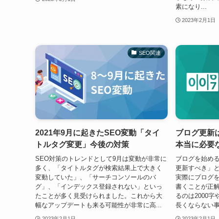
素になり...
2023年2月1日
SEO関連
2021年9月に起きたSEO変動「タイ
ブログ更新
トルタグ変更」今後の対策
本当に必要
SEO対策のトレンドとして9月は変動が非常に
ブログを始め
多く、「タイトルタグが検索結果上で大きく
更新すべき」
変動していた」、「サーチコンソールのバ
実際にブログ
グ」、「インデックス登録されない」といっ
書くことが正
たことが多く見受けられました。これから大
るのは2000字
幅なアップデートも来る可能性が非常に高...
長くならない事
2023年2月1日
2023年2月1日