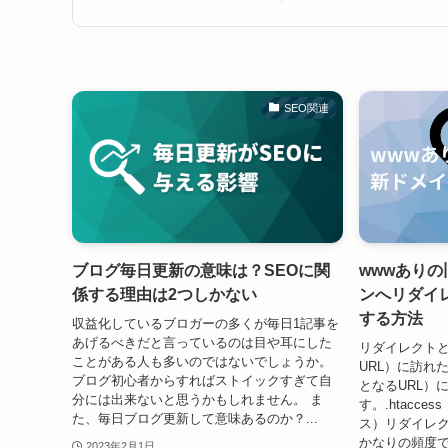
SEO関連
ブログ毎日更新の意味は？SEOに関
wwwあり
係する理由は2つしかない
ンへリダイレク
する方法
収益化しているブロガーの多くが毎日1記事を
あげるべきだと言っているのは目や耳にした
リダイレクトと
ことがある人も多いのではないでしょうか。
URL）に訪れ
ブログ初心者からすればストイックすぎて自
となるURL）
分には出来ないと思うかもしれません。 ま
す。.htacc
た、毎日ブログ更新して意味あるのか？...
ス）リダイレク
かなりの頻度
2023年2月1日